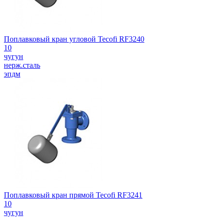
Поплавковый кран угловой Tecofi RF3240
10
чугун
нерж.сталь
эпдм
Поплавковый кран прямой Tecofi RF3241
10
чугун