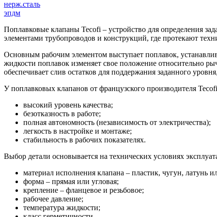
нерж.сталь
эпдм
Поплавковые клапаны Tecofi – устройство для определения зада
элементами трубопроводов и конструкций, где протекают техни
Основным рабочим элементом выступает поплавок, устанавлива
жидкости поплавок изменяет свое положение относительно рыча
обеспечивает слив остатков для поддержания заданного уровня
У поплавковых клапанов от французского производителя Tecof
высокий уровень качества;
безотказность в работе;
полная автономность (независимость от электричества);
легкость в настройке и монтаже;
стабильность в рабочих показателях.
Выбор детали основывается на технических условиях эксплуат
материал исполнения клапана – пластик, чугун, латунь и
форма – прямая или угловая;
крепление – фланцевое и резьбовое;
рабочее давление;
температура жидкости;
класс герметичности.